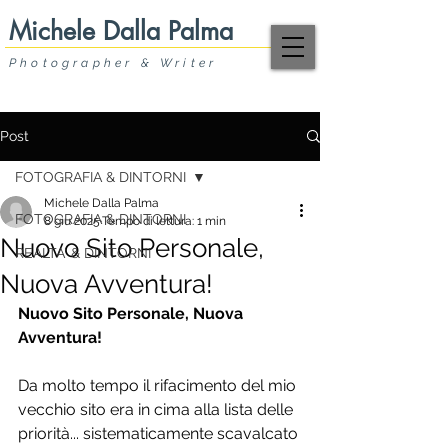
Michele Dalla Palma
Photographer & Writer
Post
FOTOGRAFIA & DINTORNI
Michele Dalla Palma
FOTOGRAFIA & DINTORNI
8 giu 2025
Tempo di lettura: 1 min
Nuovo Sito Personale,
REALTA' & DINTORNI
Nuova Avventura!
Nuovo Sito Personale, Nuova 
Avventura!
Da molto tempo il rifacimento del mio 
vecchio sito era in cima alla lista delle 
priorità... sistematicamente scavalcato 