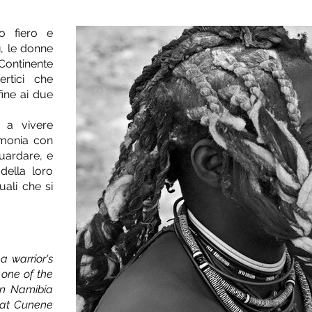
o fiero e
, le donne
 Continente
rtici che
ine ai due
o a vivere
rmonia con
guardare, e
della loro
ali che si
a warrior's
 one of the
een Namibia
reat Cunene