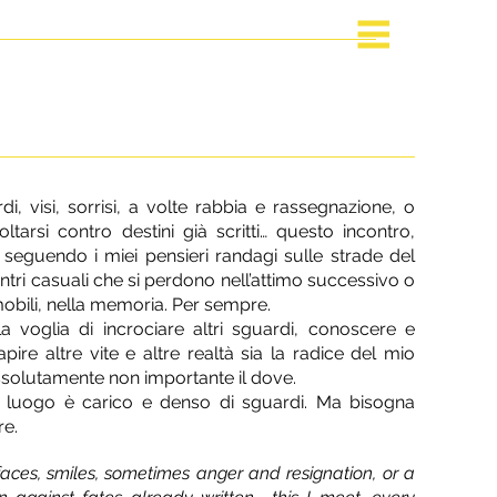
di, visi, sorrisi, a volte rabbia e rassegnazione, o
voltarsi contro destini già scritti… questo incontro,
 seguendo i miei pensieri randagi sulle strade del
tri casuali che si perdono nell’attimo successivo o
obili, nella memoria. Per sempre.
a voglia di incrociare altri sguardi, conoscere e
pire altre vite e altre realtà sia la radice del mio
ssolutamente non importante il dove.
 luogo è carico e denso di sguardi. Ma bisogna
re.
 faces, smiles, sometimes anger and resignation, or a