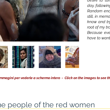
desire to tur
day, followin
Random encou
still, in mem
know and try
root of my tr
Because eve
have to want 
e immagini per vederle a schermo intero -
Click on the images to see t
he people of the red women