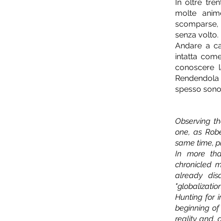
In oltre tre
molte anim
scomparse, 
senza volto.
Andare a ca
intatta come
conoscere l
Rendendola 
spesso sono 
Observing t
one, as Robe
same time, p
In more tha
chronicled m
already dis
"globalization
Hunting for i
beginning of
reality and, 