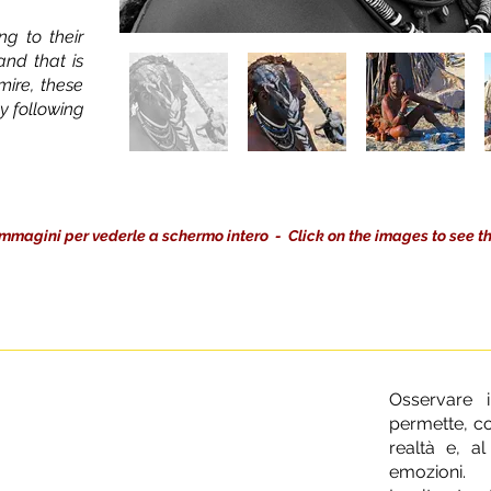
ing to their
and that is
ire, these
y following
e immagini per vederle a schermo intero -
Click on the images to see t
Osservare 
permette, c
realtà e, al
emozioni.