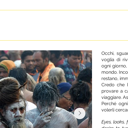
Occhi, sguar
voglia di ri
ogni giorno,
mondo. Incon
restano, imm
Credo che l
provare a ca
viaggiare. A
Perché ogni
volerli cerca
Eyes, looks,