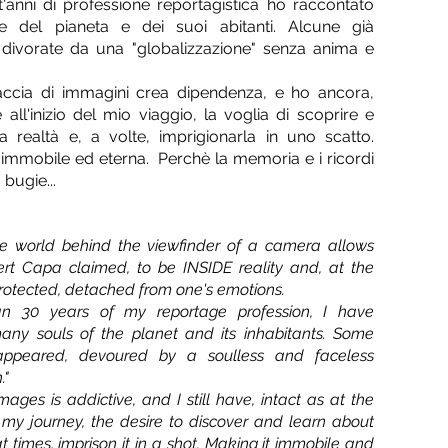
nt'anni di professione reportagistica ho raccontato
e del pianeta e dei suoi abitanti. Alcune già
divorate da una "globalizzazione" senza anima e
ccia di immagini crea dipendenza, e ho ancora,
 all'inizio del mio viaggio, la voglia di scoprire e
a realtà e, a volte, imprigionarla in uno scatto.
immobile ed eterna. Perchè la memoria e i ricordi
bugie...
he world behind the viewfinder of a camera allows
rt Capa claimed, to be INSIDE reality and, at the
rotected, detached from one's emotions.
n 30 years of my reportage profession, I have
any souls of the planet and its inhabitants. Some
appeared, devoured by a soulless and faceless
."
mages is addictive, and I still have, intact as at the
 my journey, the desire to discover and learn about
at times, imprison it in a shot. Making it immobile and